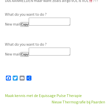
Dus AANMELDEN maar want zoals altijd VOL is VOL
?
?
?
What do you want to do ?
New mail
Copy
What do you want to do ?
New mail
Copy
F
T
E
D
a
w
m
e
c
i
a
l
e
t
i
e
Bericht
Maak kennis met de Equissage Pulse Therapie
b
t
l
n
navigatie
Nieuw Thermografie bij Paarden
o
e
o
r