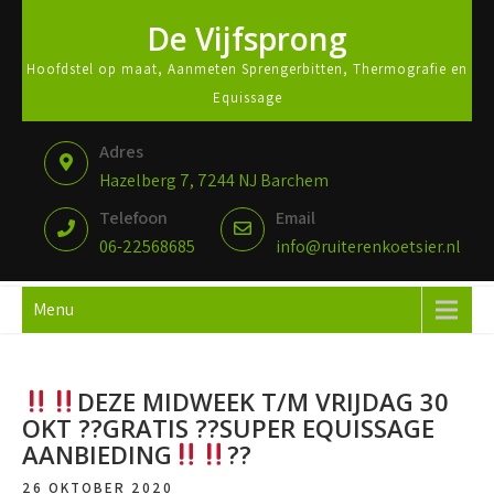
De Vijfsprong
Hoofdstel op maat, Aanmeten Sprengerbitten, Thermografie en
Equissage
Adres
Hazelberg 7, 7244 NJ Barchem
Telefoon
Email
06-22568685
info@ruiterenkoetsier.nl
Menu
DEZE MIDWEEK T/M VRIJDAG 30
OKT ??GRATIS ??SUPER EQUISSAGE
AANBIEDING
??
26 OKTOBER 2020