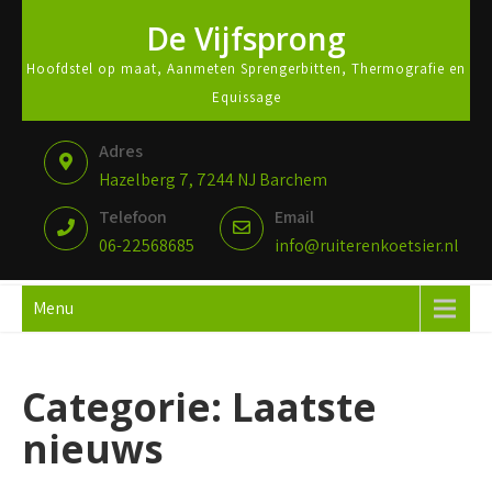
De Vijfsprong
Hoofdstel op maat, Aanmeten Sprengerbitten, Thermografie en
Equissage
Adres
Hazelberg 7, 7244 NJ Barchem
Telefoon
Email
06-22568685
info@ruiterenkoetsier.nl
Menu
Categorie:
Laatste
nieuws