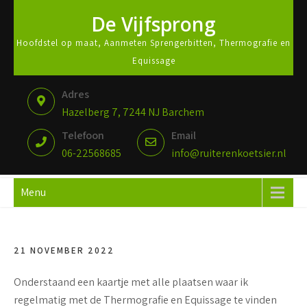
De Vijfsprong
Hoofdstel op maat, Aanmeten Sprengerbitten, Thermografie en
Equissage
Adres
Hazelberg 7, 7244 NJ Barchem
Telefoon
Email
06-22568685
info@ruiterenkoetsier.nl
Menu
21 NOVEMBER 2022
Onderstaand een kaartje met alle plaatsen waar ik
regelmatig met de Thermografie en Equissage te vinden