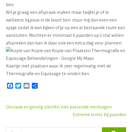
ben.
Wil je graag een afspraak maken maar twijfel je of ik
welleens bij jouw in de buurt ben. stuur mij dan even een
appje zodat ik kan kijken of je op een al bestaande route kan
aansluiten. Mochten er minimaal 6 paarden op 1 stal willen
afspreken dan kan ik daar ook een extra dag voor plannen.
Kaartje met plaatsen waar ik zeer regelmatig met de
Thermografie en Equissage te vinden ben.
F
T
E
D
a
w
m
e
c
i
a
l
e
t
i
e
Bericht
Oorzaak en gevolg slechte/niet passende mentuigen
b
t
l
n
navigatie
Extreme stress bij paarden
o
e
o
r
k