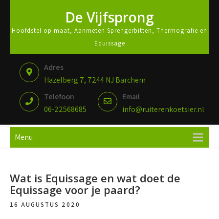
De Vijfsprong
Hoofdstel op maat, Aanmeten Sprengerbitten, Thermografie en
Equissage
Adres
Hazelberg 7, 7244 NJ Barchem
Telefoon
Email
06-22568685
info@ruiterenkoetsier.nl
Menu
Wat is Equissage en wat doet de
Equissage voor je paard?
16 AUGUSTUS 2020