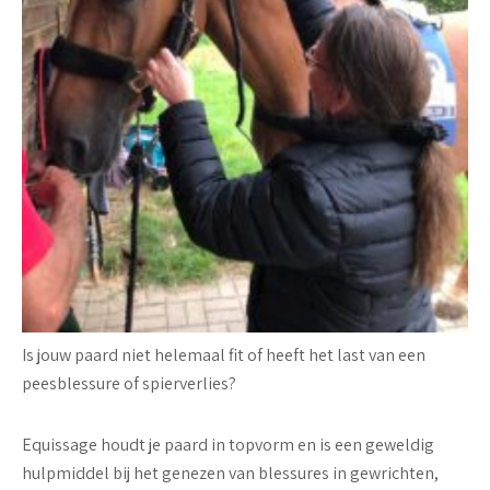
Is jouw paard niet helemaal fit of heeft het last van een
peesblessure of spierverlies?
Equissage houdt je paard in topvorm en is een geweldig
hulpmiddel bij het genezen van blessures in gewrichten,