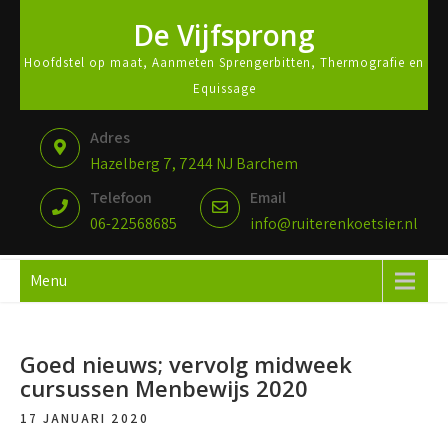
De Vijfsprong
Hoofdstel op maat, Aanmeten Sprengerbitten, Thermografie en
Equissage
Adres
Hazelberg 7, 7244 NJ Barchem
Telefoon
Email
06-22568685
info@ruiterenkoetsier.nl
Menu
Goed nieuws; vervolg midweek
cursussen Menbewijs 2020
17 JANUARI 2020