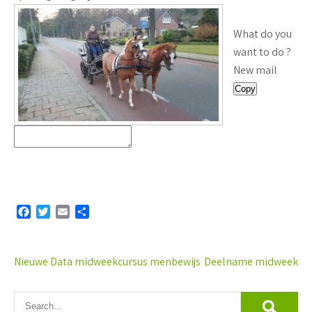
What do you
want to do ?
New mail
Copy
F
T
E
D
a
w
m
e
c
i
a
l
e
t
i
e
Bericht
Nieuwe Data midweekcursus menbewijs
Deelname midweek
b
t
l
n
navigatie
o
e
o
r
k